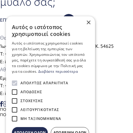
μυαλό σας;
ΕΠΙΚΟΙΝΩΝΗΣΤΕ ΜΑΖΙ ΜΑΣ
×
Αυτός ο ιστότοπος
χρησιμοποιεί cookies
Θεσσαλονίκη
Αυτός ο ιστότοπος χρησιμοποιεί cookies
Ίωνος Δραγούμη 35 (Είσοδος από Πάϊκου 5), TK. 54625
για τη βελτίωση της εμπειρίας των
Τ: +30 2310 222905
χρηστών. Χρησιμοποιώντας τον ιστότοπό
μας, παρέχετε τη συγκατάθεσή σας για όλα
E: info@vstgroup.gr
τα cookies σύμφωνα με την Πολιτική μας
Αθήνα
για τα cookies.
Διαβάστε περισσότερα
Εμμανουήλ Μπενάκη 8, TK. 10564
ΑΠΟΛΎΤΩΣ ΑΠΑΡΑΊΤΗΤΑ
Τ: +30 2310 222905
ΑΠΌΔΟΣΗΣ
E: info@vstgroup.gr
ΣΤΌΧΕΥΣΗΣ
ΠΟΛΙΤΙΚΗ COOKIES
ΛΕΙΤΟΥΡΓΙΚΌΤΗΤΑΣ
ΠΟΛΙΤΙΚΗ ΑΠΟΡΡΗΤΟΥ
ΜΗ ΤΑΞΙΝΟΜΗΜΈΝΑ
ΑΠΟΔΟΧΉ ΌΛΩΝ
ΑΠΌΡΡΙΨΗ ΌΛΩΝ