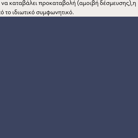
 να καταβάλει προκαταβολή (αμοιβή δέσμευσης),η
ό το ιδιωτικό συμφωνητικό.