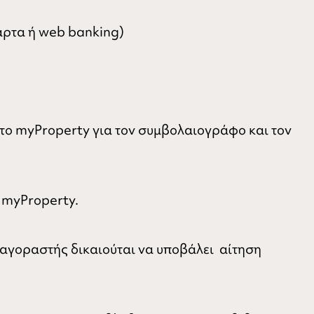
άρτα ή web banking)
το myProperty για τον συμβολαιογράφο και τον
 myProperty.
 αγοραστής δικαιούται να υποβάλει αίτηση