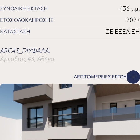
436 τ.μ.
ΣΥΝΟΛΙΚΗ ΕΚΤΑΣΗ
2027
ΕΤΟΣ ΟΛΟΚΛΗΡΩΣΗΣ
ΣΕ ΕΞΕΛΙΞΗ
ΚΑΤΑΣΤΑΣΗ
ARC43_ΓΛΥΦΑΔΑ,
Αρκαδίας 43, Αθήνα
ΛΕΠΤΟΜΕΡΕΙΕΣ ΕΡΓΟΥ
KR2
KR2