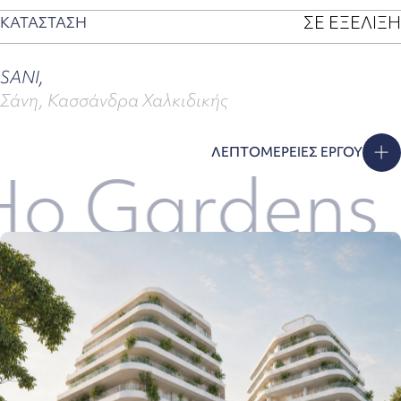
ΣΕ ΕΞΕΛΙΞΗ
ΚΑΤΑΣΤΑΣΗ
SANI,
Σάνη, Κασσάνδρα Χαλκιδικής
ΛΕΠΤΟΜΕΡΕΙΕΣ ΕΡΓΟΥ
Gardens
S