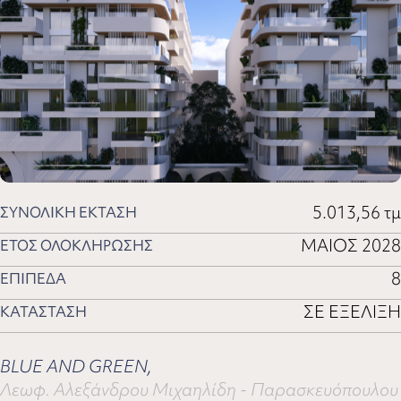
5.013,56 τμ
ΣΥΝΟΛΙΚΗ ΕΚΤΑΣΗ
ΜΑΙΟΣ 2028
ΕΤΟΣ ΟΛΟΚΛΗΡΩΣΗΣ
8
ΕΠΙΠΕΔΑ
ΣΕ ΕΞΕΛΙΞΗ
ΚΑΤΑΣΤΑΣΗ
BLUE AND GREEN,
Λεωφ. Αλεξάνδρου Μιχαηλίδη - Παρασκευόπουλου