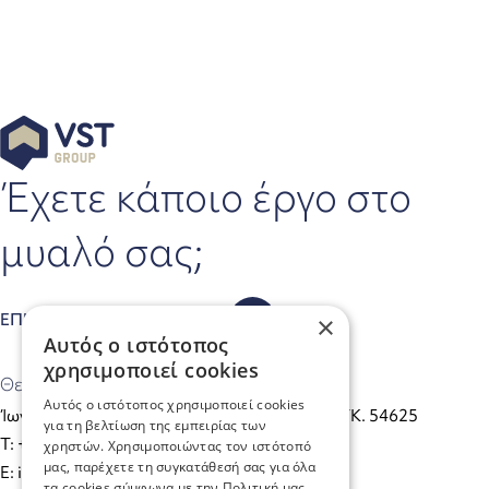
Έχετε κάποιο έργο στο
μυαλό σας;
ΕΠΙΚΟΙΝΩΝΗΣΤΕ ΜΑΖΙ ΜΑΣ
×
Αυτός ο ιστότοπος
χρησιμοποιεί cookies
Θεσσαλονίκη
Αυτός ο ιστότοπος χρησιμοποιεί cookies
Ίωνος Δραγούμη 35 (Είσοδος από Πάϊκου 5), TK. 54625
για τη βελτίωση της εμπειρίας των
Τ: +30 2310 222905
χρηστών. Χρησιμοποιώντας τον ιστότοπό
μας, παρέχετε τη συγκατάθεσή σας για όλα
E: info@vstgroup.gr
τα cookies σύμφωνα με την Πολιτική μας