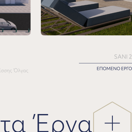
SANI 2
ΕΠΟΜΕΝΟ ΕΡΓΟ
ίσσης Όλγας
τα Έργα